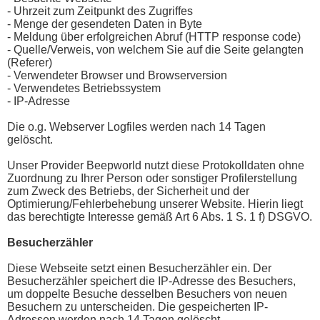
- Uhrzeit zum Zeitpunkt des Zugriffes
- Menge der gesendeten Daten in Byte
- Meldung über erfolgreichen Abruf (HTTP response code)
- Quelle/Verweis, von welchem Sie auf die Seite gelangten
(Referer)
- Verwendeter Browser und Browserversion
- Verwendetes Betriebssystem
- IP-Adresse
Die o.g. Webserver Logfiles werden nach 14 Tagen
gelöscht.
Unser Provider Beepworld nutzt diese Protokolldaten ohne
Zuordnung zu Ihrer Person oder sonstiger Profilerstellung
zum Zweck des Betriebs, der Sicherheit und der
Optimierung/Fehlerbehebung unserer Website. Hierin liegt
das berechtigte Interesse gemäß Art 6 Abs. 1 S. 1 f) DSGVO.
Besucherzähler
Diese Webseite setzt einen Besucherzähler ein. Der
Besucherzähler speichert die IP-Adresse des Besuchers,
um doppelte Besuche desselben Besuchers von neuen
Besuchern zu unterscheiden. Die gespeicherten IP-
Adressen werden nach 14 Tagen gelöscht.